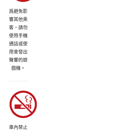
爲避免影
響其他乘
客，請勿
使用手機
通話或使
用會發出
聲響的遊
戲機。
車內禁止