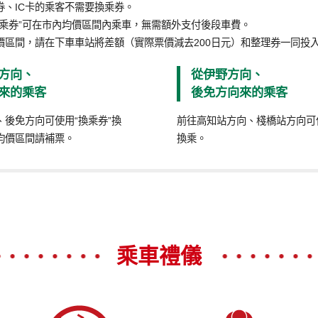
券、IC卡的乘客不需要換乘券。
換乘券”可在市內均價區間內乘車，無需額外支付後段車費。
價區間，請在下車車站將差額（實際票價減去200日元）和整理券一同投
方向、
從伊野方向、
來的乘客
後免方向來的乘客
、後免方向可使用“換乘券”換
前往高知站方向、棧橋站方向可使
均價區間請補票。
換乘。
乘車禮儀