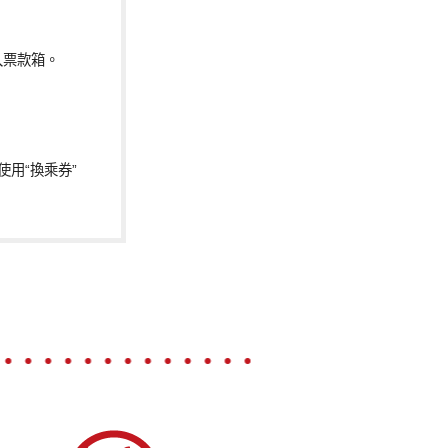
入票款箱。
用“換乘券”