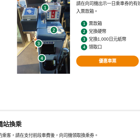
請在向司機出示一日乘車券的有
入票款箱。
票款箱
兌換硬幣
兌換1,000日元紙幣
領取口
優惠車票
橋站換乘
的乘客，請在支付前段車費後，向司機領取換乘券。