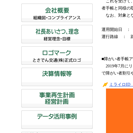
これを受けて、当
者手帳と同様の
なお、対象とな
運用開始日 ： 
運行路線 ： 
■障がい者手帳ア
2019年7月
で障がい者割引や
ミライロID