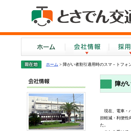
ホーム
会社案内
ホーム
> 障がい者割引適用時のスマ－トフォ
会社案内
障が
現在、電車・バ
担軽減・利便性
た。