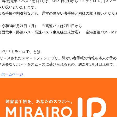
社(電車・バス・窓口)では、6月21日(月)から「ミライロID」(ス
取り扱いといたします。
る手帳や割引額なども、通常の障がい者手帳と同様の取り扱いとなり
令和3年6月21日（月） ※高速バスは7月1日から
路面電車・路線バス・高速バス（東京線は未対応）・空港連絡バス・M
プリ「ミライロID」とは
にリリ－スされたスマ－トフォンアプリ。障がい者手帳の情報を本人が予
必要なサポ－トをスム－ズに受けられるもの。2021年5月31日現在で、
 ホームページ