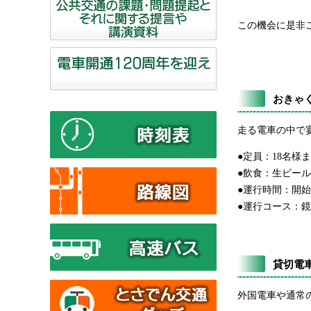
この機会に是非
おきゃく
走る電車の中で
●定員：18名様
●飲食：生ビール
●運行時間：開始
●運行コース：
貸切電車
外国電車や通常