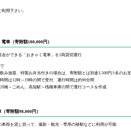
ご利用下さい。
電車（寄附額180,000円）
宴会ができる「おきゃく電車」を1両貸切運行
まで
飲み放題、特製お弁当付きの場合は、寄附額とは別途3,500円/1名のお
時間は12時～19時の間で受付、運行時間は約90分間
鏡川橋～ごめん、高知駅～桟橋車庫の間で運行コースを作成
（寄附額98,000円）
の車両を貸し切って、撮影・観光・専用の移動などに利用が可能