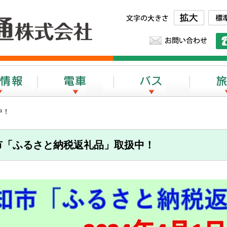
とさでん交通株式会社
文字の大き
お問
採用情報
電車
バス
中！
市「ふるさと納税返礼品」取扱中！