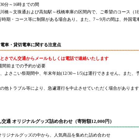
30分～16時までの間
鏡川橋～文珠通および高知駅～桟橋車庫の区間内で、ご希望のコース（1
行時期・コース等に制限がある場合あり。また、7～9月の間は、外国電
く電車・貸切電車に関する注意点
、とさでん交通からメールもしくは電話で連絡いたします
2週間前までの予約が必要
、よさこい祭期間中、年末年始(12/30～1/5)は運行できません。ま
その他トラブル等により、急遽運行を中止させていただく場合がありま
交通 オリジナルグッズ詰め合わせ（寄附額12,000円）
オリジナルグッズの中から、人気商品を集めた詰め合わせ