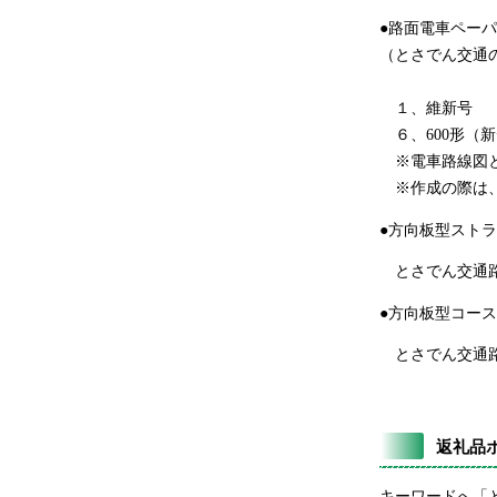
●路面電車ペー
（とさでん交通
１、維新号 ２
６、600形（新
※電車路線図と
※作成の際は、
●方向板型スト
とさでん交通路
●方向板型コー
とさでん交通路
返礼品
キーワードへ「