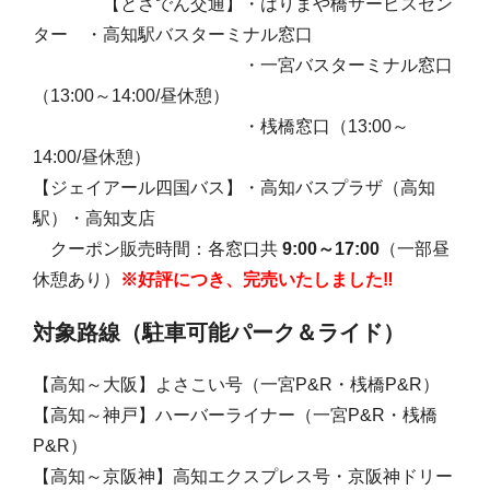
【とさでん交通】・はりまや橋サービスセン
ター ・高知駅バスターミナル窓口
・一宮バスターミナル窓口
（13:00～14:00/昼休憩）
・桟橋窓口（13:00～
14:00/昼休憩）
【ジェイアール四国バス】・高知バスプラザ（高知
駅）・高知支店
クーポン販売時間：各窓口共
9:00～17:00
（一部昼
休憩あり）
※好評につき、完売いたしました‼
対象路線
（駐車可能パーク＆ライド）
【高知～大阪】よさこい号（一宮P&R・桟橋P&R）
【高知～神戸】ハーバーライナー（一宮P&R・桟橋
P&R）
【高知～京阪神】高知エクスプレス号・京阪神ドリー