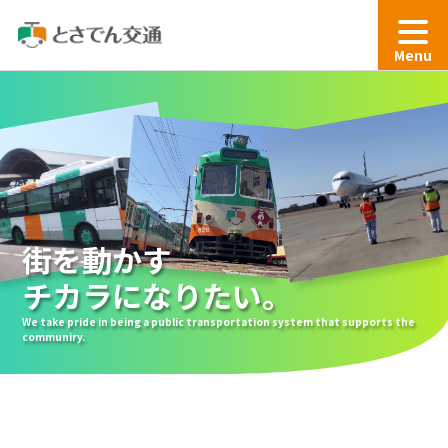
Menu
街を動かす
チカラになりたい。
We take pride in being a public transportation system that supports the
communiry.