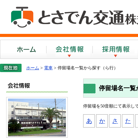
ホーム
会社案内
ホーム
>
電車
> 停留場名一覧から探す（ら行）
会社案内
停留場名一覧
停留場を50音順にて表示し
あ
か
さ
た